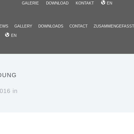
GALERIE
DOWNLOAD
KONTAKT
EN
EWS
GALLERY
DOWNLOADS
CONTACT
ZUSAMMENGEFASS
EN
DUNG
016 in