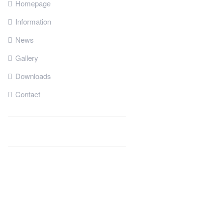
Homepage
Information
News
Gallery
Downloads
Contact
LEDperMETER LogoLight Carbon Black Line Indirect Lighting Architectural Luminaire Surface Linear Linear LED Lighting LED Module Light
Engine LED Line Thermal Management Cooled Technology Tilt-in FlexDesign Made-to-Measure At no extra Cost All-in-One Lighting Design