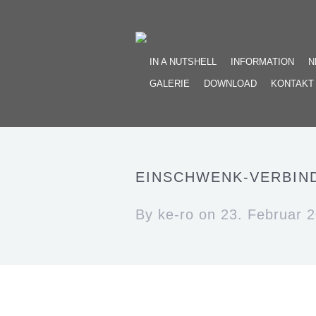
IN A NUTSHELL
INFORMATION
N
GALERIE
DOWNLOAD
KONTAKT
EINSCHWENK-VERBIN
By
ke-ro
on 23. Februar 2